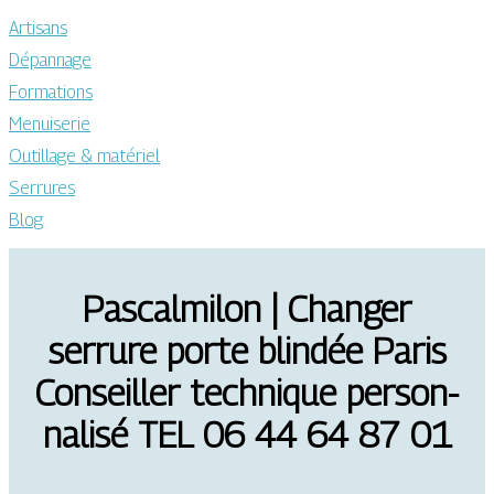
Artisans
Dépannage
Formations
Menuiserie
Outillage & matériel
Serrures
Blog
Pascalmilon | Changer
serrure porte blindée Paris
Conseiller technique per­son­
na­lisé TEL 06 44 64 87 01